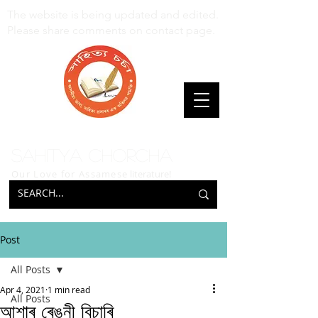
The website is being updated and edited.
Please share comments on contact page.
Sahitya Chorcha
Our Love for Assamese
literature!
Post
All Posts
Apr 4, 2021
1 min read
All Posts
আশাৰ ৰেঙনী বিচাৰি