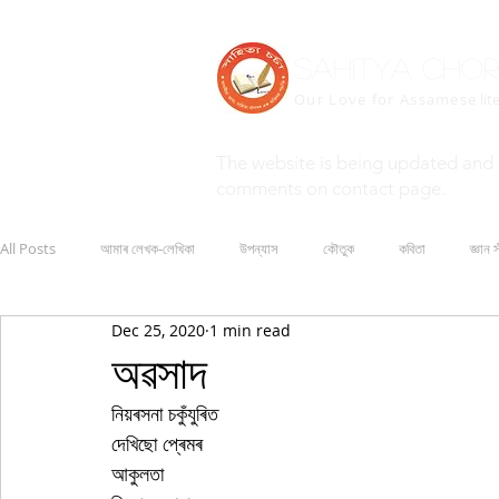
Sahitya Cho
Our Love for Assamese
lit
The website is being updated and 
comments on contact page.
All Posts
আমাৰ লেখক-লেখিকা
উপন্যাস
কৌতুক
কবিতা
জ্ঞান স
Dec 25, 2020
1 min read
অৱসাদ
নিয়ৰসনা চকুঁযুৰিত
দেখিছো প্ৰেমৰ
আকুলতা