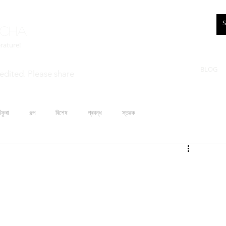
rcha
erature!
BLOG
edited. Please share
ঁফুৰা
গল্প
বিশেষ
প্ৰবন্ধ
স্তৱক