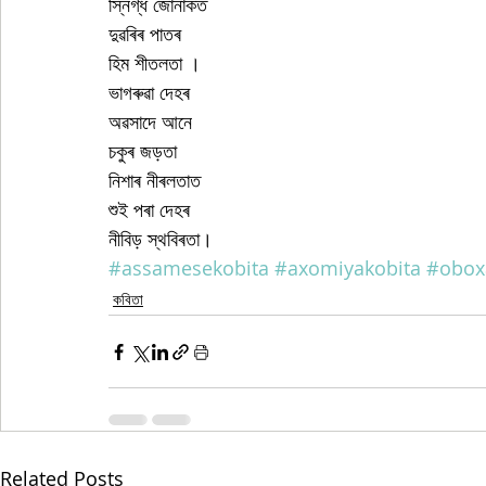
স্নিগ্ধ জোনাকত
দুৱৰিৰ পাতৰ
হিম শীতলতা । 
ভাগৰুৱা দেহৰ
অৱসাদে আনে
চকুৰ জড়তা
নিশাৰ নীৰলতাত
শুই পৰা দেহৰ
নীবিড় স্থবিৰতা।
#assamesekobita
#axomiyakobita
#obox
কবিতা
Related Posts