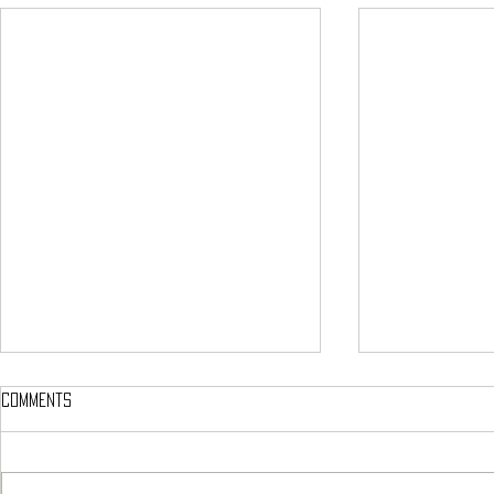
Comments
হেঙুলী ৰহণ
প্ৰেম বিৰোধী মই