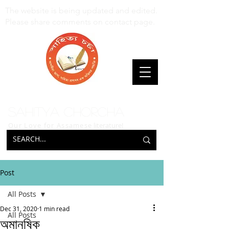
The website is being updated and edited.
Please share comments on contact page.
Sahitya Chorcha
Our Love for Assamese
literature!
Post
All Posts
Dec 31, 2020
1 min read
All Posts
অমানুষিক