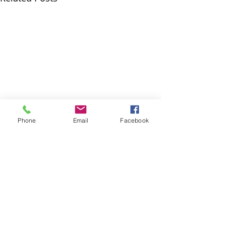
Phone
Email
Facebook
Comments
হেঙুলী ৰহণ
ভাদৰ হৰিধ্বনি