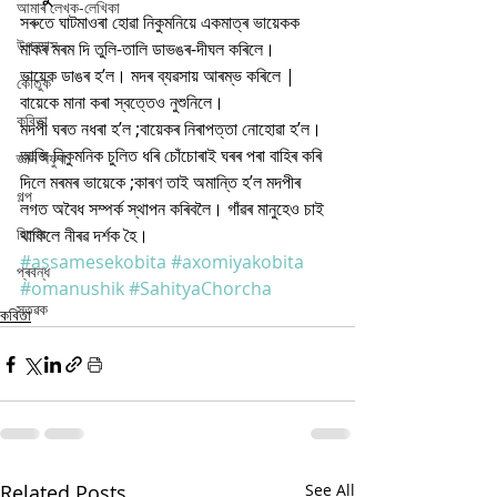
আমাৰ লেখক-লেখিকা
সৰুতে ঘাটমাওৰা হোৱা নিকুমনিয়ে একমাত্ৰ ভায়েকক 
উপন্যাস
মাকৰ মৰম দি তুলি-তালি ডাভঙৰ-দীঘল কৰিলে।
ভায়েক ডাঙৰ হ’ল। মদৰ ব্যৱসায় আৰম্ভ কৰিলে |
কৌতুক
বায়েকে মানা কৰা স্বত্তেও নুশুনিলে।
কবিতা
মদপী ঘৰত নধৰা হ’ল ;বায়েকৰ নিৰাপত্তা নোহোৱা হ’ল।
আজি নিকুমনিক চুলিত ধৰি চোঁচোৰাই ঘৰৰ পৰা বাহিৰ কৰি 
জ্ঞান সঁফুৰা
দিলে মৰমৰ ভায়েকে ;কাৰণ তাই অমান্তি হ’ল মদপীৰ 
গল্প
লগত অবৈধ সম্পৰ্ক স্থাপন কৰিবলৈ। গাঁৱৰ মানুহেও চাই 
বিশেষ
থাকিলে নীৰৱ দৰ্শক হৈ।
#assamesekobita
#axomiyakobita
প্ৰবন্ধ
#omanushik
#SahityaChorcha
স্তৱক
কবিতা
Related Posts
See All