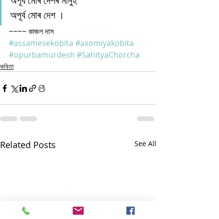
অপূৰ্ব মোৰ দেশৰ মানুহ
অপূৰ্ব মোৰ দেশ । 
~~~~ কাজল দাস
#assamesekobita
#axomiyakobita
#opurbamurdesh
#SahityaChorcha
কবিতা
Related Posts
See All