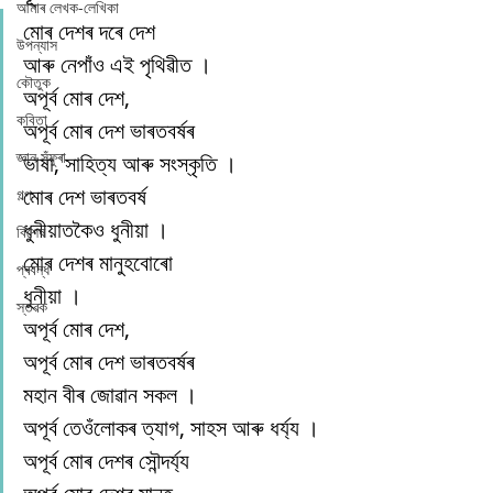
আমাৰ লেখক-লেখিকা
মোৰ দেশৰ দৰে দেশ
উপন্যাস
আৰু নেপাঁও এই পৃথিৱীত ।
কৌতুক
অপূৰ্ব মোৰ দেশ,
কবিতা
অপূৰ্ব মোৰ দেশ ভাৰতবৰ্ষৰ
জ্ঞান সঁফুৰা
ভাষা, সাহিত্য আৰু সংস্কৃতি ।
মোৰ দেশ ভাৰতবৰ্ষ
গল্প
ধুনীয়াতকৈও ধুনীয়া ।
বিশেষ
মোৰ দেশৰ মানুহবোৰো
প্ৰবন্ধ
ধুনীয়া ।
স্তৱক
অপূৰ্ব মোৰ দেশ,
অপূৰ্ব মোৰ দেশ ভাৰতবৰ্ষৰ
মহান বীৰ জোৱান সকল ।
অপূৰ্ব তেওঁলোকৰ ত্যাগ, সাহস আৰু ধৰ্য্য ।
অপূৰ্ব মোৰ দেশৰ সৌন্দৰ্য্য