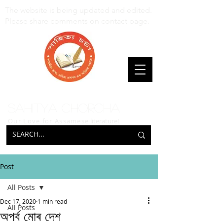
The website is being updated and edited.
Please share comments on contact page.
Sahitya Chorcha
Our Love for Assamese
literature!
Post
All Posts
Dec 17, 2020
1 min read
All Posts
অপূৰ্ব মোৰ দেশ