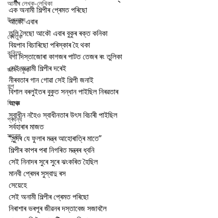
আমাৰ লেখক-লেখিকা
এক অনামী শিল্পীৰ প্ৰেমত পৰিছো
উপন্যাস
আকৌ এবাৰ
তুলি লৈছো আকৌ এবাৰ বুকুৰ ৰক্ত কনিকা
কৌতুক
বিয়পাব বিচাৰিছো পৰিস্কাৰ হৈ থকা
কবিতা
বগা দিস্তাজোৰা কাগজৰ পাটত তেজৰ ৰং তুলিকা
সেই অনামী শিল্পীৰ দৰেই 
জ্ঞান সঁফুৰা
নীৰবতাৰ গান গোৱা সেই শিল্পী জনাই
গল্প
বিশাল বৰলুইতৰ বুকুত সন্ধান পাইছিল নিৰৱতাৰ
বিশেষ
আৰু
স্বাধীন নহৈও স্বাধীনতাৰ উৎস বিচাৰী পাইছিল
প্ৰবন্ধ
সৰ্বহাৰাৰ মাজত 
স্তৱক
“সুন্দৰ যে ফুলাৰ মন্ত্ৰ আহোৰাত্ৰি মাতে”
শিল্পীৰ কাপৰ পৰা নিগৰিত মন্ত্ৰৰ ধ্বনি
সেই নিনাদৰ সুৰে সুৰে ঝংকৰিত হৈছিল
মানবী প্ৰেমৰ সুস্বাদু ৰস 
সেয়েহে
সেই অনামী শিল্পীৰ প্ৰেমত পৰিছো
নিৰাশাৰ ভৰপূৰ জীৱনৰ দস্তাবেজ সজাবলৈ