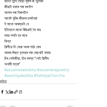
হাতত তুলি লৈছো সৃষ্টিৰ ৰং তুলিকা 
জীয়াই থকাৰ পৰা মৰণলৈ
আশাৰ পৰা নিৰাশালৈ
আকৌ ঘূৰিব জীৱনৰ চাকনৈয়া
ই মাথো আৰম্ভনি হে 
ইতিহাসে মাথো ৰিঙিয়াই কৈ যায়
সময় সলনি হব পাৰে
কিন্ত
শিল্পীয়ে দি যোৱা অমৰ গাঠা বোৰ
আমাৰ ৰিক্ত হ্নদয়ৰ পৰা মোচখাই নাযায়
চিৰ সেউজীয়া, চিৰ নমস্য “সেই শিল্পীৰ
অনামী সত্বা”
#assamesekobita
#assamesepoetry
#axomiyakobita
#SahityaChorcha
কবিতা