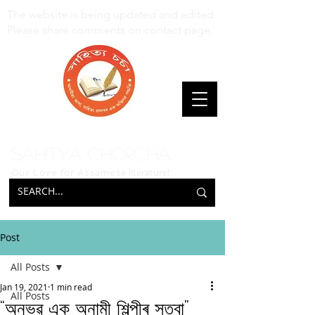
The website is being updated and edited.
Please share comments on contact page.
Sahitya Chorcha
Our Love for Assamese
literature!
Post
All Posts
Jan 19, 2021
1 min read
All Posts
“অনুভৱ এক অনামী শিল্পীৰ সত্বা”