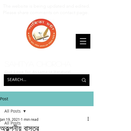
The website is being updated and edited.
Please share comments on contact page.
Sahitya Chorcha
Our Love for Assamese
literature!
Post
All Posts
Jan 19, 2021
1 min read
All Posts
অকল্পনীয় বাস্তৱ