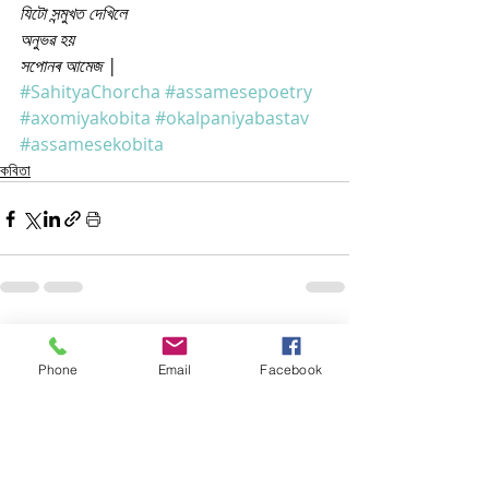
যিটো সন্মুখত দেখিলে
অনুভৱ হয়
সপোনৰ আমেজ |
#SahityaChorcha
#assamesepoetry
#axomiyakobita
#okalpaniyabastav
#assamesekobita
কবিতা
Related Posts
See All
Phone
Email
Facebook