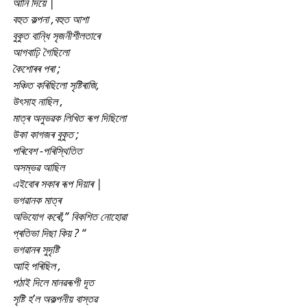
আনি দিয়ে |
বহুত কল্পনা ,বহুত আশা
বুকুত বান্ধি সৃজনীশীলতাৰে
আগবাঢ়ি গৈছিলো
কৈশোৰৰ পৰা ;
সঞ্চিত কৰিছিলো সৃষ্টিৰাজি,
উৎসাহ নাছিল ,
মাত্ৰ অনুভৱক লিখিত ৰূপ দিছিলো
উকা কাগজৰ বুকুত ;
পৰিবেশ -পৰিস্থিতিত
অসম্ভৱ আছিল
এইবোৰ সকাৰ ৰূপ দিয়াৰ |
ভগৱানক মাত্ৰ
অভিযোগ কৰোঁ,” বিকশিত নোহোৱা
প্ৰতিভা দিছা কিয় ? “
ভগৱানৰ সুদৃষ্টি
আহি পৰিছিল ,
পঠাই দিলে মানৱৰূপী দূত
সৃষ্টি হ’ল অকল্পনীয় বাস্তৱ