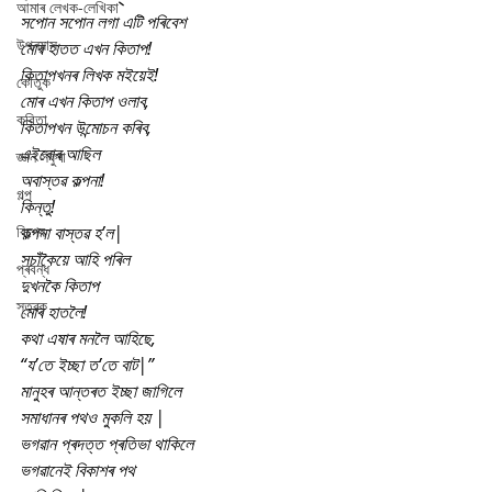
আমাৰ লেখক-লেখিকা
সপোন সপোন লগা এটি পৰিবেশ
উপন্যাস
মোৰ হাতত এখন কিতাপ!
কিতাপখনৰ লিখক মইয়েই!
কৌতুক
মোৰ এখন কিতাপ ওলাব,
কবিতা
কিতাপখন উন্মোচন কৰিব,
এইবোৰ আছিল
জ্ঞান সঁফুৰা
অবাস্তৱ কল্পনা!
গল্প
কিন্তু!
বিশেষ
কল্পনা বাস্তৱ হ’ল|
সচাঁকৈয়ে আহি পৰিল
প্ৰবন্ধ
দুখনকৈ কিতাপ
স্তৱক
মোৰ হাতলৈ!
কথা এষাৰ মনলৈ আহিছে,
“য’তে ইচ্ছা ত’তে বাট|”
মানুহৰ আন্তৰত ইচ্ছা জাগিলে
সমাধানৰ পথও মুকলি হয় |
ভগৱান প্ৰদত্ত প্ৰতিভা থাকিলে
ভগৱানেই বিকাশৰ পথ